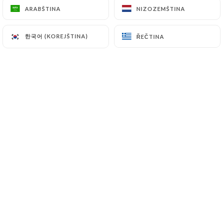
ARABŠTINA
ARABŠTINA
NIZOZEMŠTINA
NIZOZEMŠTINA
Au cœur du Parc de Gerland, la brasserie
한국어 (KOREJŠTINA)
한국어 (KOREJŠTINA)
ŘEČTINA
ŘEČTINA
Restaurant La Rive Gauche vous accueille
tous les jours du lundi au dimanche, excepté
le samedi midi.
Venez profiter d'un jolie cadre de verdure en
ville terrasse ensoleillée d’une capacité de
120 à 350 personnes jeux et terrain de
pétanque à proximité.
Idéal pour tous vos événements familiaux
(mariage, anniversaire, professionnels) :
possible de privatiser le restaurant le soir
uniquement pour les groupes sur réservation