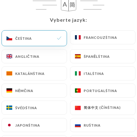
Vyberte jazyk:
Vyberte jazyk:
FRANCOUZŠTINA
FRANCOUZŠTINA
ČEŠTINA
ČEŠTINA
ANGLIČTINA
ANGLIČTINA
ŠPANĚLŠTINA
ŠPANĚLŠTINA
239 RECENZE
KATALÁNŠTINA
KATALÁNŠTINA
ITALŠTINA
ITALŠTINA
RESTAURANT - BRASSERIE
24 Allée Pierre De Coubertin
NĚMČINA
NĚMČINA
PORTUGALŠTINA
PORTUGALŠTINA
69007 Lyon France
简体中文 (ČÍNŠTINA)
简体中文 (ČÍNŠTINA)
ŠVÉDŠTINA
ŠVÉDŠTINA
JAPONŠTINA
JAPONŠTINA
RUŠTINA
RUŠTINA
Kdo jsme?