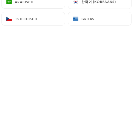
한국어 (KOREAANS)
한국어 (KOREAANS)
ARABISCH
ARABISCH
NL
MENU
TSJECHISCH
TSJECHISCH
GRIEKS
GRIEKS
/
HOME
RESERVERING
Reservering