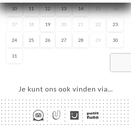
ME
VEREN
ERIJ
IEW
NU
ATIONS
UPE &
SATIONS
Je kunt ons ook vinden via…
ES
TACT