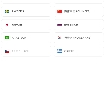
hardgekookt ei, Grana Padano-kaas, croutons
19.00€
简体中文 (CHINEES)
简体中文 (CHINEES)
ZWEEDS
ZWEEDS
Italiaanse salade, tomaten, penne pasta,
JAPANS
JAPANS
RUSSISCH
RUSSISCH
groenten, burrata, pesto
19.00€
한국어 (KOREAANS)
한국어 (KOREAANS)
ARABISCH
ARABISCH
Zalm poke bowl met rijst, wortel, sojasaus,
tuinbonen, mango, maïs, kool, tomaat en saus
TSJECHISCH
TSJECHISCH
GRIEKS
GRIEKS
20.00€
Vegetarische poké bowl met ei, wortel, soja,
tuinboon, mango, maïs, kool, tomaat en saus
19.00€
Minuutsteak tartaar met garnituren,
huisgemaakte friet en salade
20.00€