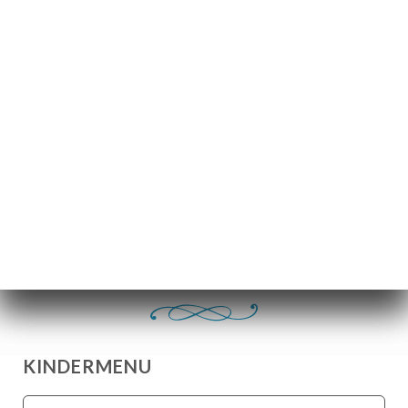
Room, naturel, rode vruchtencoulis
5.00€
Half Sint Marcellin Moeder Richard
5.00€
IJsmenu
Magnum-ijs, witte chocolade, melkchocolade,
amandelen, pistache
4.50€
KINDERMENU