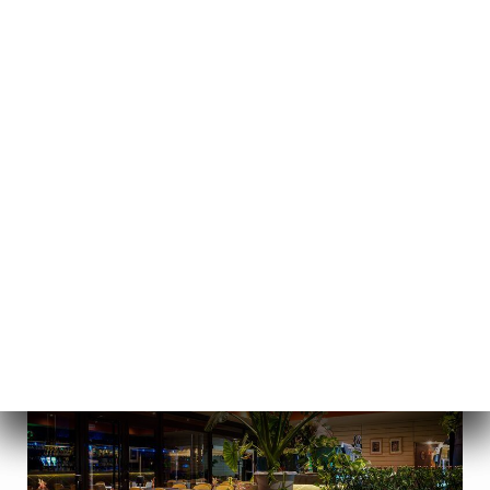
메뉴
KO
/
홈
RÉSERVATIONS DE GROUPE & PRIVATISATIONS FESTIVES
Réservations De Groupe &
Privatisations Festives