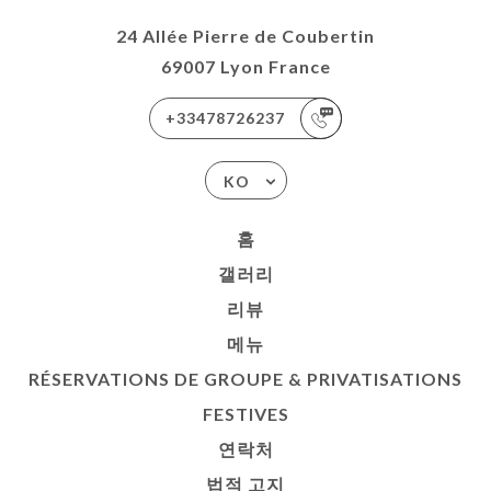
SATIONS
24 Allée Pierre de Coubertin
ES
69007 Lyon France
락처
+33478726237
KO
홈
갤러리
리뷰
메뉴
RÉSERVATIONS DE GROUPE & PRIVATISATIONS
FESTIVES
연락처
법적 고지