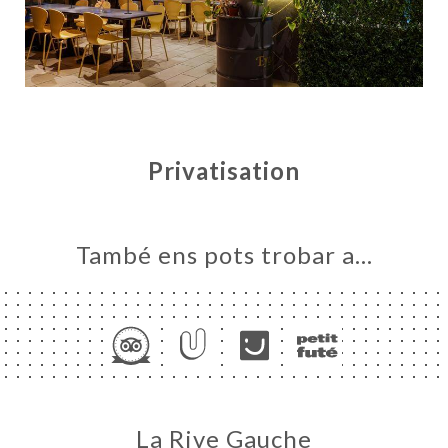
Privatisation
ICI
També ens pots trobar a…
RVAR
ERIA
ENYES
RTA
ATIONS
UPE &
La Rive Gauche