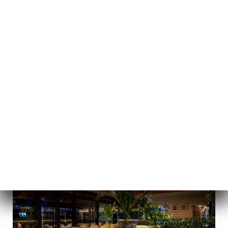
CA
MENÚ
/
INICI
RÉSERVATIONS DE GROUPE & PRIVATISATIONS FESTIVES
Réservations De Groupe &
Privatisations Festives