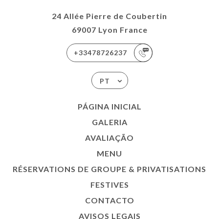
SATIONS
24 Allée Pierre de Coubertin
ES
69007 Lyon France
ACTO
+33478726237
PT
PÁGINA INICIAL
GALERIA
AVALIAÇÃO
MENU
RÉSERVATIONS DE GROUPE & PRIVATISATIONS
FESTIVES
CONTACTO
AVISOS LEGAIS