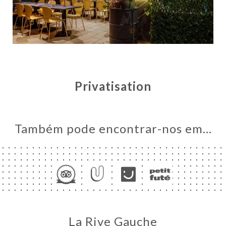
Privatisation
INICIAL
Também pode encontrar-nos em…
RVAR
ERIA
IAÇÃO
NU
ATIONS
UPE &
La Rive Gauche