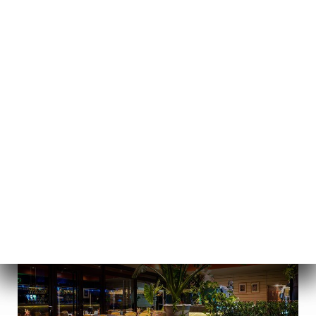
PT
MENU
/
PÁGINA INICIAL
RÉSERVATIONS DE GROUPE & PRIVATISATIONS
FESTIVES
Réservations De Groupe &
Privatisations Festives