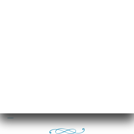
Crème brûlée, baunilha de Madagascar
8.00€
Faisselle
Creme, simples, coulis de frutas vermelhas
5.00€
Meio São Marcelino Madre Ricardo
5.00€
Cardápio de sorvetes
Sorvete Magnum, chocolate branco, chocolate
ao leite, amêndoas, pistache
4.50€