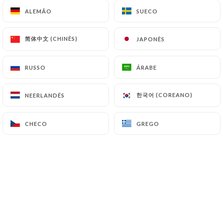
Salada Caesar, alface, tomate, frango
ALEMÃO
ALEMÃO
SUECO
SUECO
crocante, ovo cozido, queijo Grana Padano,
croutons.
简体中文 (CHINÊS)
简体中文 (CHINÊS)
JAPONÊS
JAPONÊS
19.00€
Salada italiana, tomates, massa penne,
RUSSO
RUSSO
ÁRABE
ÁRABE
legumes, burrata, pesto
19.00€
한국어 (COREANO)
한국어 (COREANO)
NEERLANDÊS
NEERLANDÊS
Poke bowl de salmão com arroz, cenoura, soja,
favas, manga, milho, repolho, tomate e molho.
CHECO
CHECO
GREGO
GREGO
20.00€
Poke bowl vegetariano com ovo, cenoura, soja,
fava, manga, milho, repolho, tomate e molho.
19.00€
Steak tartare rápido com condimentos,
batatas fritas caseiras e salada.