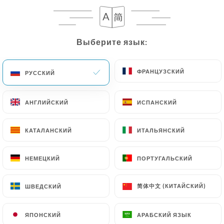
RU
МЕНЮ
Выберите язык:
Выберите язык:
ФРАНЦУЗСКИЙ
ФРАНЦУЗСКИЙ
РУССКИЙ
РУССКИЙ
/
ГЛАВНАЯ СТРАНИЦА
ОТЗЫВЫ
АНГЛИЙСКИЙ
АНГЛИЙСКИЙ
ИСПАНСКИЙ
ИСПАНСКИЙ
Отзывы
КАТАЛАНСКИЙ
КАТАЛАНСКИЙ
ИТАЛЬЯНСКИЙ
ИТАЛЬЯНСКИЙ
НЕМЕЦКИЙ
НЕМЕЦКИЙ
ПОРТУГАЛЬСКИЙ
ПОРТУГАЛЬСКИЙ
239 отзывы на Uniiti
简体中文 (КИТАЙСКИЙ)
简体中文 (КИТАЙСКИЙ)
ШВЕДСКИЙ
ШВЕДСКИЙ
4.4 / 5
ЯПОНСКИЙ
ЯПОНСКИЙ
АРАБСКИЙ ЯЗЫК
АРАБСКИЙ ЯЗЫК
Проверенные отзывы реальных