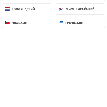
клиентов.
한국어 (КОРЕЙСКИЙ)
한국어 (КОРЕЙСКИЙ)
ГОЛЛАНДСКИЙ
ГОЛЛАНДСКИЙ
Marie M. оценил(-а)
ЧЕШСКИЙ
ЧЕШСКИЙ
ГРЕЧЕСКИЙ
ГРЕЧЕСКИЙ
M
5/5
06/07/2026
•
07:19
Tommy V. оценил(-а)
T
5/5
29/06/2026
•
05:49
Agnes C. оценил(-а)
A
5/5
29/06/2026
•
12:41
alexandra b. оценил(-а)